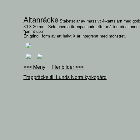
Altanräcke
Staketet är av massivt 4-kantsjärn med god
30 X 30 mm. Sektionerna är anpassade efter måtten på altanen f
"jämnt upp".
En grind i form av ett halvt X är integrerat med mönstret.
<<< Meny
Fler bilder >>>
Trappräcke till Lunds Norra kyrkogård