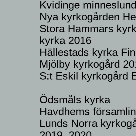
Kvidinge minneslun
Nya kyrkogården He
Stora Hammars kyrk
kyrka 2016
Hällestads kyrka Fi
Mjölby kyrkogård 20
S:t Eskil kyrkogård 
Ödsmåls kyrka
Havdhems församlin
Lunds Norra kyrkogå
2019, 2020