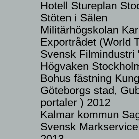
Hotell Stureplan St
Stöten i Sälen
Militärhögskolan Kar
Exportrådet (World 
Svensk Filmindustri 
Högvaken Stockholm
Bohus fästning Kun
Göteborgs stad, Gub
portaler ) 2012
Kalmar kommun Sago
Svensk Markservice
2013