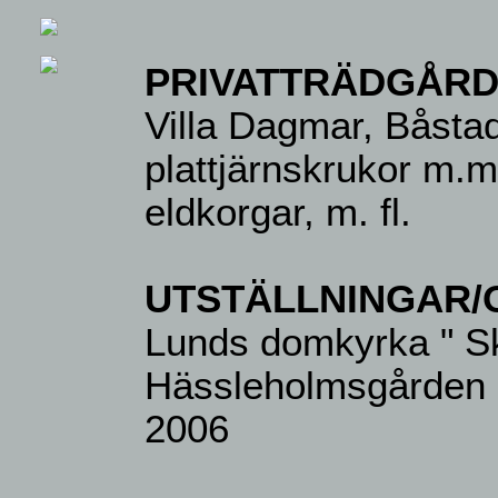
PRIVATTRÄDGÅR
Villa Dagmar, Båsta
plattjärnskrukor m.m.
eldkorgar, m. fl.
UTSTÄLLNINGAR/
Lunds domkyrka " S
Hässleholmsgården
2006