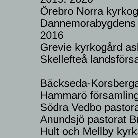
Örebro Norra kyrko
Dannemorabygdens f
2016
Grevie kyrkogård as
Skellefteå landsför
Bäckseda-Korsberga
Hammarö församlin
Södra Vedbo pastor
Anundsjö pastorat 
Hult och Mellby kyr