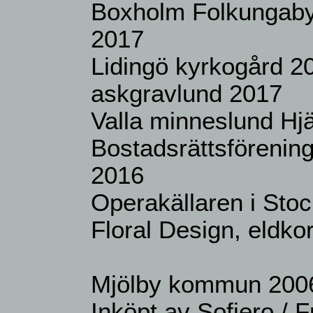
Boxholm Folkungaby
2017
Lidingö kyrkogård 20
askgravlund 2017
Valla minneslund Hj
Bostadsrättsförenin
2016
Operakällaren i St
Floral Design, eldko
Mjölby kommun 200
Inköpt av Sofiero / Fr