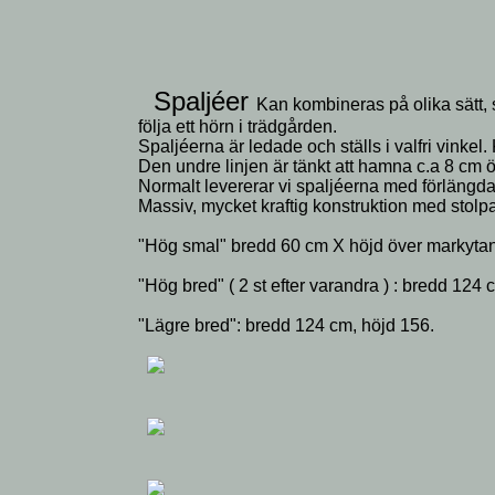
Spaljéer
Kan kombineras på olika sätt, sät
följa ett hörn i trädgården.
Spaljéerna är ledade och ställs i valfri vinke
Den undre linjen är tänkt att hamna c.a 8 cm 
Normalt levererar vi spaljéerna med förlängda
Massiv, mycket kraftig konstruktion med stolpa
"Hög smal" bredd 60 cm X höjd över markyta
"Hög bred" ( 2 st efter varandra ) : bredd 124
"Lägre bred": bredd 124 cm, höjd 156.